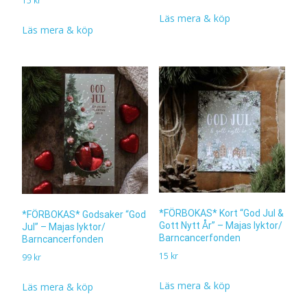
15
kr
Läs mera & köp
Läs mera & köp
*FÖRBOKAS* Kort “God Jul &
*FÖRBOKAS* Godsaker “God
Gott Nytt År” – Majas lyktor/
Jul” – Majas lyktor/
Barncancerfonden
Barncancerfonden
15
kr
99
kr
Läs mera & köp
Läs mera & köp