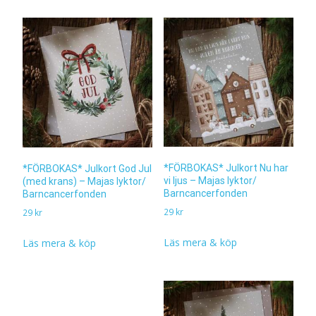
*FÖRBOKAS* Julkort Nu har
*FÖRBOKAS* Julkort God Jul
vi ljus – Majas lyktor/
(med krans) – Majas lyktor/
Barncancerfonden
Barncancerfonden
29
kr
29
kr
Läs mera & köp
Läs mera & köp