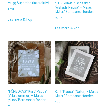
Mugg Superdad (interaktiv)
*FÖRBOKAS* Godsaker
“Älskade Pappa” – Majas
179
kr
lyktor/ Barncancerfonden
99
kr
Läs mera & köp
Läs mera & köp
*FÖRBOKAS* Kort “Pappa”
Kort “Pappa” (Natur) – Majas
(Vita blommor) – Majas
lyktor/ Barncancerfonden
lyktor/ Barncancerfonden
15
kr