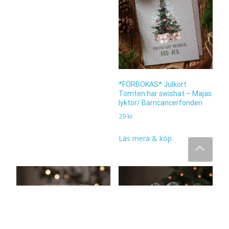
*FÖRBOKAS* Julkort
Tomten har swishat – Majas
lyktor/ Barncancerfonden
29
kr
Läs mera & köp