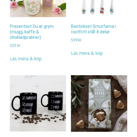
Presentset Du är grym
Bestickset Smurfarna i
(mugg, kaffe &
rostfritt stål 4-delar
chokladpraliner)
539
kr
325
kr
Läs mera & köp
Läs mera & köp