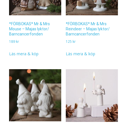
*FÖRBOKAS* Mr & Mrs
*FÖRBOKAS* Mr & Mrs
Mouse – Majas lyktor/
Reindeer – Majas lyktor/
Barncancerfonden
Barncancerfonden
189
kr
125
kr
Läs mera & köp
Läs mera & köp