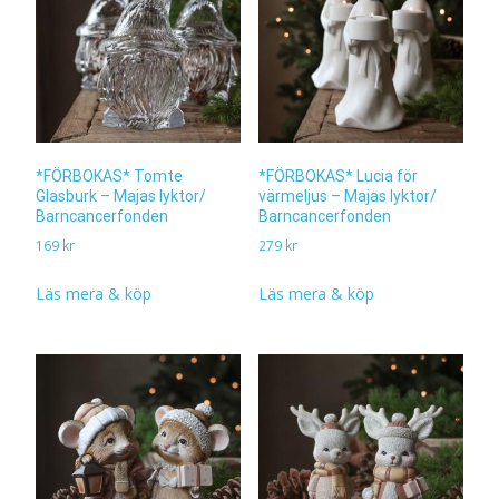
*FÖRBOKAS* Lucia för
*FÖRBOKAS* Tomte
värmeljus – Majas lyktor/
Glasburk – Majas lyktor/
Barncancerfonden
Barncancerfonden
279
kr
169
kr
Läs mera & köp
Läs mera & köp