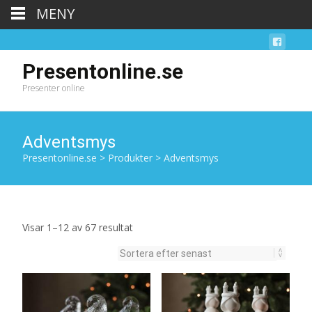
MENY
Presentonline.se
Presenter online
Adventsmys
Presentonline.se
>
Produkter
>
Adventsmys
Sortera
Visar 1–12 av 67 resultat
efter
senaste