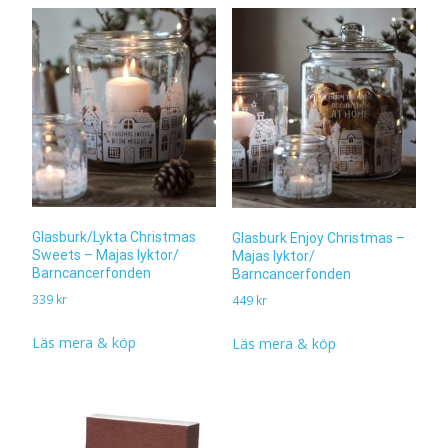
Glasburk/Lykta Christmas
Glasburk Enjoy Christmas –
Sweets – Majas lyktor/
Majas lyktor/
Barncancerfonden
Barncancerfonden
339
kr
449
kr
Läs mera & köp
Läs mera & köp