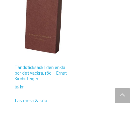
Tändsticksask I den enkla
bor det vackra, röd – Ernst
Kirchsteiger
89
kr
Läs mera & köp