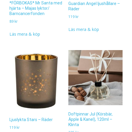
*FÖRBOKAS* Mr Santa med
Guardian Angel ljushållare –
hjärta – Majas lyktor/
Räder
Barncancerfonden
119
kr
89
kr
Läs mera & köp
Läs mera & köp
Doftpinnar Jul (Körsbär,
Äpple & Kanel), 120ml –
Ljuslykta Stars – Räder
Klinta
119
kr