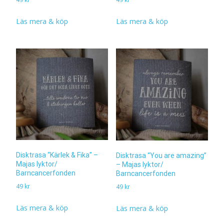
Läs mera & köp
Läs mera & köp
Disktrasa “Kärlek & Fika” –
Disktrasa “You are amazing”
Majas lyktor/
– Majas lyktor/
Barncancerfonden
Barncancerfonden
49
kr
49
kr
Läs mera & köp
Läs mera & köp