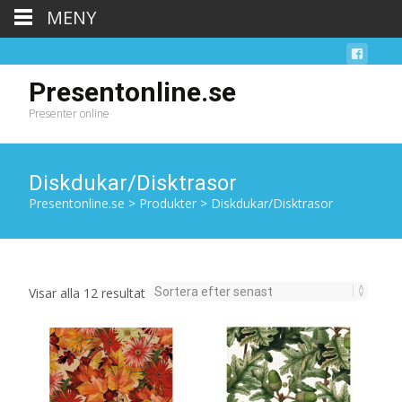
MENY
Presentonline.se
Presenter online
Diskdukar/Disktrasor
Presentonline.se
>
Produkter
>
Diskdukar/Disktrasor
Sortera
Visar alla 12 resultat
efter
senaste