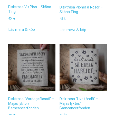
Disktrasa Vit Pion – Sköna
Disktrasa Pioner & Rosor –
Ting
Sköna Ting
45
kr
45
kr
Läs mera & köp
Läs mera & köp
Disktrasa “Livet ändå” –
Disktrasa “Vardagsfilosofi” –
Majas lyktor/
Majas lyktor/
Barncancerfonden
Barncancerfonden
49
kr
49
kr