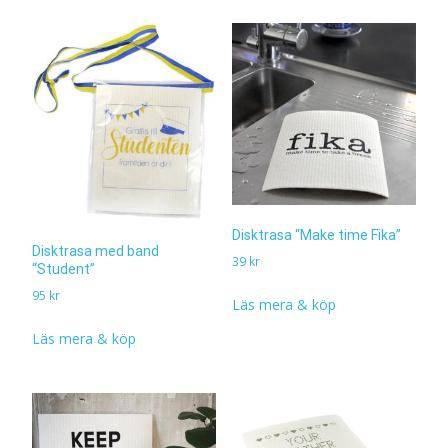
Disktrasa “Make time Fika”
Disktrasa med band
39
kr
“Student”
95
kr
Läs mera & köp
Läs mera & köp