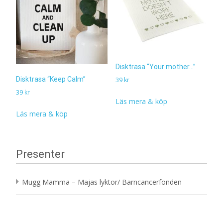
Disktrasa “Your mother…”
Disktrasa “Keep Calm”
39
kr
39
kr
Läs mera & köp
Läs mera & köp
Presenter
Mugg Mamma – Majas lyktor/ Barncancerfonden