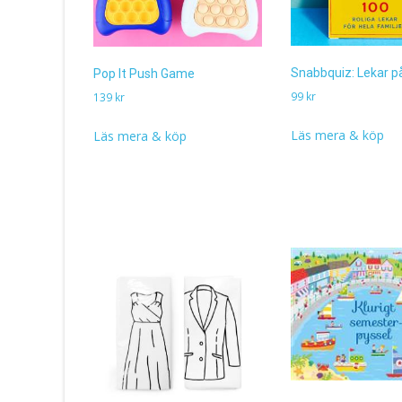
Snabbquiz: Lekar p
Pop It Push Game
99
kr
139
kr
Läs mera & köp
Läs mera & köp