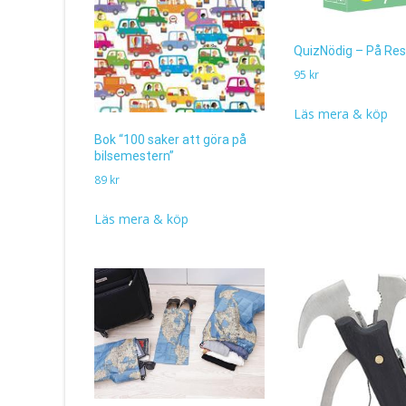
QuizNödig – På Re
95
kr
Läs mera & köp
Bok “100 saker att göra på
bilsemestern”
89
kr
Läs mera & köp