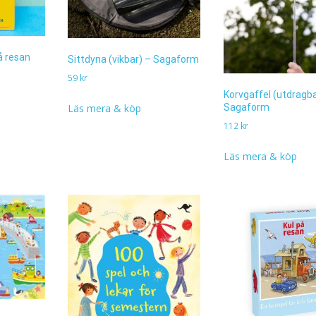
å resan
Sittdyna (vikbar) – Sagaform
59
kr
Korvgaffel (utdragba
Läs mera & köp
Sagaform
112
kr
Läs mera & köp