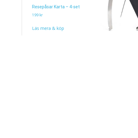
Resepåsar Karta – 4-set
199
kr
Läs mera & köp
Multi Tool, 10 verkty
219
kr
Läs mera & köp
Recent Posts