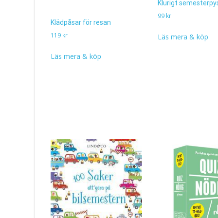
Klurigt semesterpy
99
kr
Klädpåsar för resan
119
kr
Läs mera & köp
Läs mera & köp