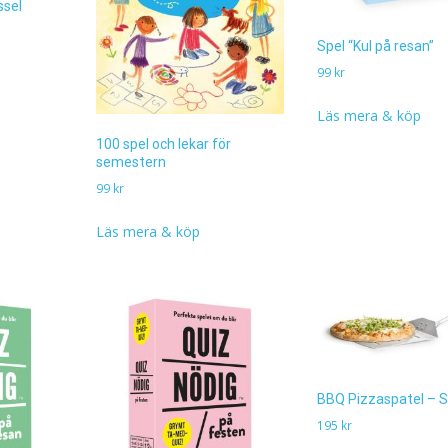
ssel
Spel “Kul på resan”
99
kr
Läs mera & köp
100 spel och lekar för
semestern
99
kr
Läs mera & köp
BBQ Pizzaspatel – 
195
kr