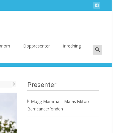
Search
 Honom
Doppresenter
Inredning
for:
Presenter
Mugg Mamma – Majas lyktor/
Barncancerfonden