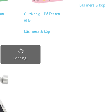
Läs mera & köp
san
QuizNödig – På Festen
95
kr
Läs mera & köp
All Items loaded.