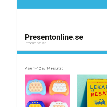
Presentonline.se
Presenter online
För Resan
Presentonline.se
>
Produkter
>
För Resan
Sortera
Visar 1–12 av 14 resultat
efter
senaste