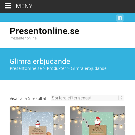
MENY
Presentonline.se
Presenter online
Glimra erbjudande
Presentonline.se
>
Produkter
>
Glimra erbjudande
Sortera
Visar alla 5 resultat
efter
senaste