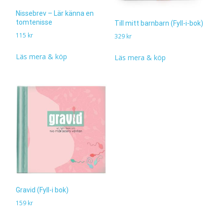
Nissebrev – Lär känna en
tomtenisse
Till mitt barnbarn (Fyll-i-bok)
115
kr
329
kr
Läs mera & köp
Läs mera & köp
Gravid (Fyll-i bok)
159
kr