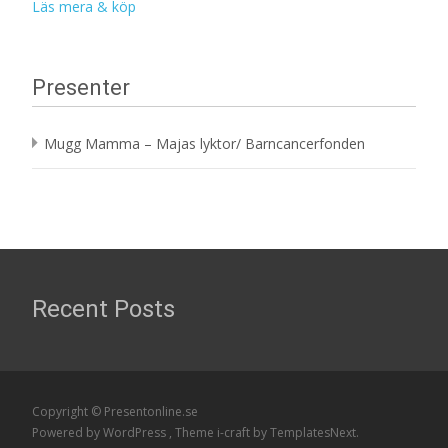
Läs mera & köp
Presenter
Mugg Mamma – Majas lyktor/ Barncancerfonden
Recent Posts
Copyright © Presentonline.se
Powered by WordPress
, Theme
i-craft
by TemplatesNext.