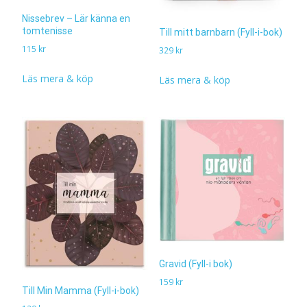
Nissebrev – Lär känna en
tomtenisse
Till mitt barnbarn (Fyll-i-bok)
115
kr
329
kr
Läs mera & köp
Läs mera & köp
Gravid (Fyll-i bok)
159
kr
Till Min Mamma (Fyll-i-bok)