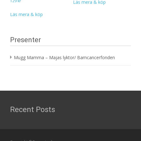
129
kr
Läs mera & köp
Läs mera & köp
Presenter
Mugg Mamma – Majas lyktor/ Barncancerfonden
Recent Posts