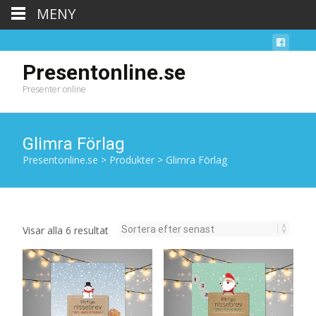
MENY
Presentonline.se
Presenter online
Glimra Förlag
Presentonline.se
>
Produkter
>
Glimra Förlag
Sortera
Visar alla 6 resultat
efter
senaste