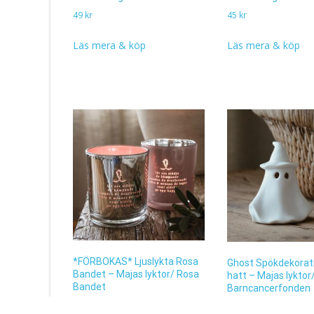
49
kr
45
kr
Läs mera & köp
Läs mera & köp
*FÖRBOKAS* Ljuslykta Rosa
Ghost Spökdekorat
Bandet – Majas lyktor/ Rosa
hatt – Majas lyktor
Bandet
Barncancerfonden
99
kr
129
kr