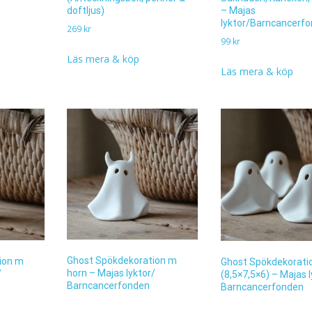
doftljus)
– Majas
lyktor/Barncancerf
269
kr
99
kr
Läs mera & köp
Läs mera & köp
Ghost Spökdekoration m
ion m
Ghost Spökdekorati
horn – Majas lyktor/
/
(8,5×7,5×6) – Majas l
Barncancerfonden
Barncancerfonden
129
kr
95
kr