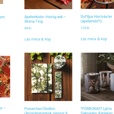
Doftljus Höstväxter
Apelsinkolor i höstig ask –
,5cm
(apelsindoft)
Sköna Ting
129
kr
69
kr
Läs mera & köp
Läs mera & köp
er –
Presentset Ekollon
*FÖRBOKAS* Lykta
(Anteckningsbok, pennor &
Saknaden, Kärleken,