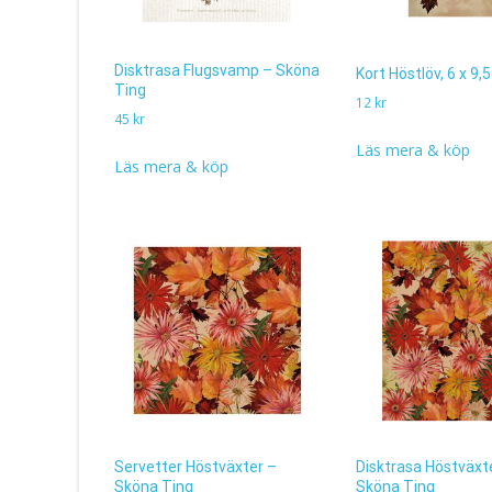
Disktrasa Flugsvamp – Sköna
Kort Höstlöv, 6 x 9
Ting
12
kr
45
kr
Läs mera & köp
Läs mera & köp
Servetter Höstväxter –
Disktrasa Höstväxt
Sköna Ting
Sköna Ting