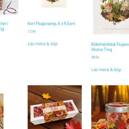
ter i
Kort Flugsvamp, 6 x 9,5cm
ing
12
kr
Läs mera & köp
Kökshandduk Flugs
Sköna Ting
99
kr
Läs mera & köp