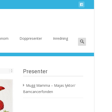
Search
 Honom
Doppresenter
Inredning
for:
Presenter
Mugg Mamma – Majas lyktor/
Barncancerfonden