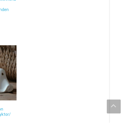
onden
on
yktor/