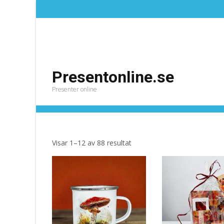
Presentonline.se
Presenter online
Höstmys
Presentonline.se
>
Produkter
>
Höstmys
Sortera
Visar 1–12 av 88 resultat
efter
senaste