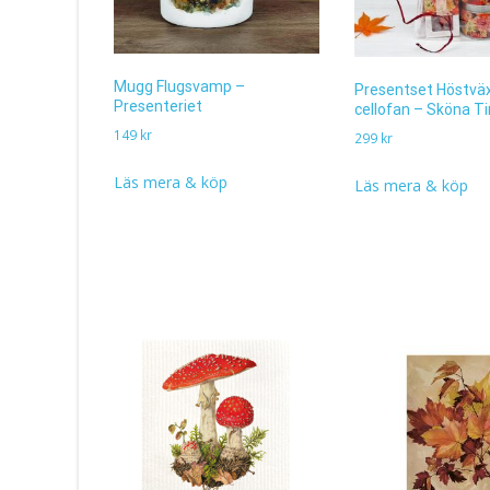
Mugg Flugsvamp –
Presentset Höstväx
Presenteriet
cellofan – Sköna T
149
kr
299
kr
Läs mera & köp
Läs mera & köp