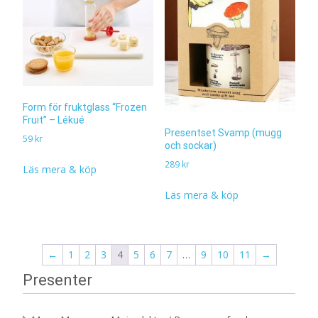
Form för fruktglass “Frozen
Fruit” – Lékué
Presentset Svamp (mugg
59
kr
och sockar)
289
kr
Läs mera & köp
Läs mera & köp
←
1
2
3
4
5
6
7
…
9
10
11
→
Presenter