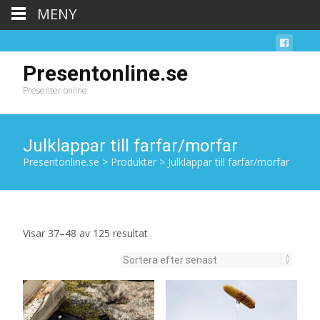
MENY
Presentonline.se
Presenter online
Julklappar till farfar/morfar
Presentonline.se
>
Produkter
>
Julklappar till farfar/morfar
Sortera
Visar 37–48 av 125 resultat
efter
senaste