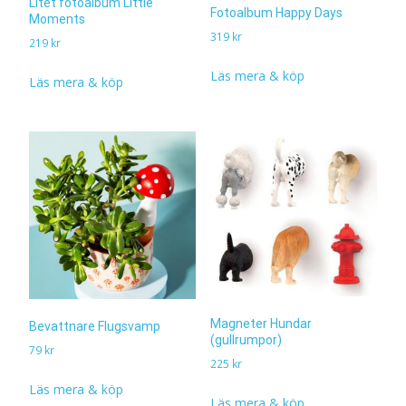
Litet fotoalbum Little
Fotoalbum Happy Days
Moments
319
kr
219
kr
Läs mera & köp
Läs mera & köp
Magneter Hundar
Bevattnare Flugsvamp
(gullrumpor)
79
kr
225
kr
Läs mera & köp
Läs mera & köp