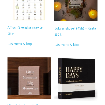
Affisch Svenska Insekter
Julgransljuset (45h) – Klinta
95
kr
239
kr
Läs mera & köp
Läs mera & köp