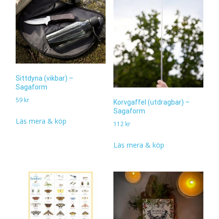
Sittdyna (vikbar) –
Sagaform
59
kr
Korvgaffel (utdragbar) –
Sagaform
Läs mera & köp
112
kr
Läs mera & köp