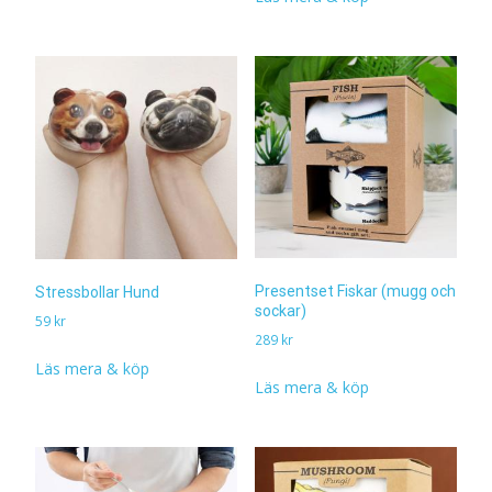
Presentset Fiskar (mugg och
Stressbollar Hund
sockar)
59
kr
289
kr
Läs mera & köp
Läs mera & köp