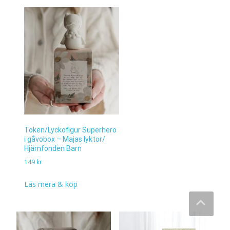
Token/Lyckofigur Superhero
i gåvobox – Majas lyktor/
Hjärnfonden Barn
149
kr
Läs mera & köp