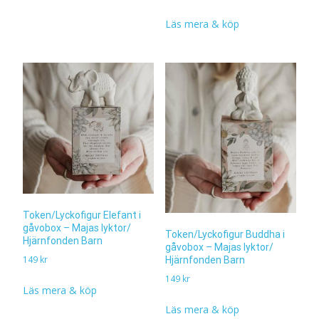
Läs mera & köp
Token/Lyckofigur Elefant i
gåvobox – Majas lyktor/
Token/Lyckofigur Buddha i
Hjärnfonden Barn
gåvobox – Majas lyktor/
149
kr
Hjärnfonden Barn
149
kr
Läs mera & köp
Läs mera & köp