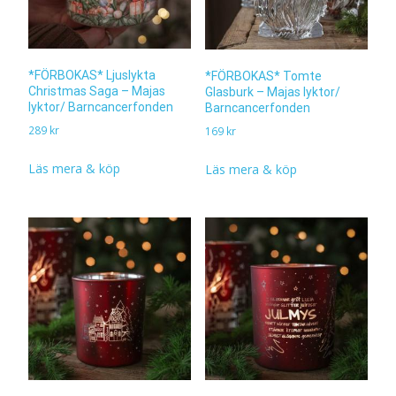
*FÖRBOKAS* Ljuslykta
*FÖRBOKAS* Tomte
Christmas Saga – Majas
Glasburk – Majas lyktor/
lyktor/ Barncancerfonden
Barncancerfonden
289
kr
169
kr
Läs mera & köp
Läs mera & köp