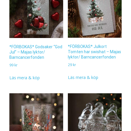
*FÖRBOKAS* Julkort
*FÖRBOKAS* Godsaker “God
Tomten har swishat – Majas
Jul” – Majas lyktor/
lyktor/ Barncancerfonden
Barncancerfonden
29
kr
99
kr
Läs mera & köp
Läs mera & köp