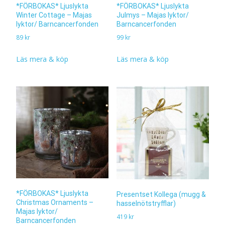
*FÖRBOKAS* Ljuslykta
*FÖRBOKAS* Ljuslykta
Julmys – Majas lyktor/
Winter Cottage – Majas
Barncancerfonden
lyktor/ Barncancerfonden
99
kr
89
kr
Läs mera & köp
Läs mera & köp
*FÖRBOKAS* Ljuslykta
Presentset Kollega (mugg &
Christmas Ornaments –
hasselnötstryfflar)
Majas lyktor/
419
kr
Barncancerfonden