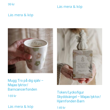
99
kr
Läs mera & köp
Läs mera & köp
Mugg Tro på dig själv –
Majas lyktor/
Barncancerfonden
Token/Lyckofigur
169
kr
Skyddsängel – Majas lyktor/
Hjärnfonden Barn
Läs mera & köp
149
kr