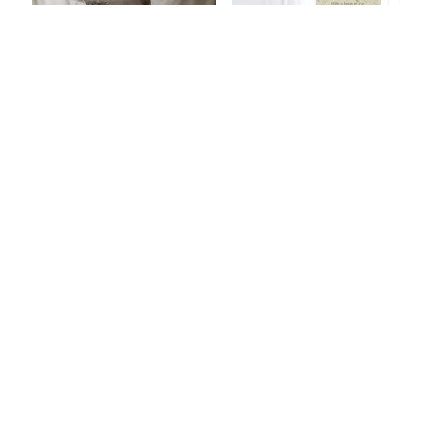
Token/Lyckofigur Tass
Presentset Tack (ljuslykta,
(Paw) gåvobox – Majas
chokladpraliner och kort)
lyktor/ Hjärnfonden Barn
289
kr
149
kr
Läs mera & köp
Läs mera & köp