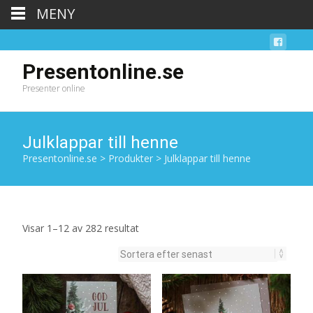
MENY
Presentonline.se
Presenter online
Julklappar till henne
Presentonline.se
>
Produkter
>
Julklappar till henne
Sortera
Visar 1–12 av 282 resultat
efter
senaste