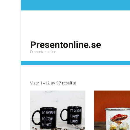
Presentonline.se
Presenter online
Kök
Presentonline.se
>
Produkter
>
Kök
Sortera
Visar 1–12 av 97 resultat
efter
senaste