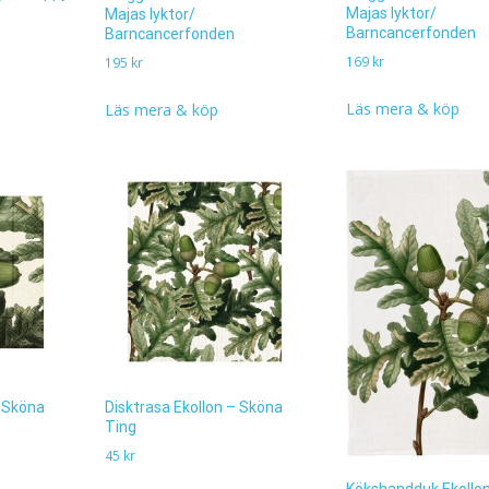
Majas lyktor/
Majas lyktor/
Barncancerfonden
Barncancerfonden
169
kr
195
kr
Läs mera & köp
Läs mera & köp
Disktrasa Ekollon – Sköna
– Sköna
Ting
45
kr