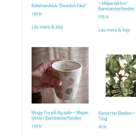
– Majas lyktor/
Kökshandduk “Swedish Fika”
Barncancerfonden
189
kr
195
kr
Läs mera & köp
Läs mera & köp
Mugg Tro på dig själv – Majas
Servetter Ekollon 
lyktor/ Barncancerfonden
Ting
169
kr
49
kr