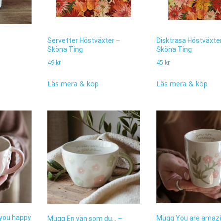
Servetter Höstväxter –
Disktrasa Höstväxte
Sköna Ting
Sköna Ting
49
kr
45
kr
Läs mera & köp
Läs mera & köp
you happy
Mugg You are amazi
Mugg En vän som du… –