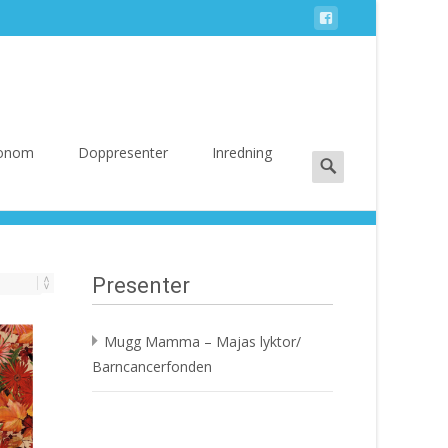
Search
 Honom
Doppresenter
Inredning
for:
Presenter
Mugg Mamma – Majas lyktor/
Barncancerfonden