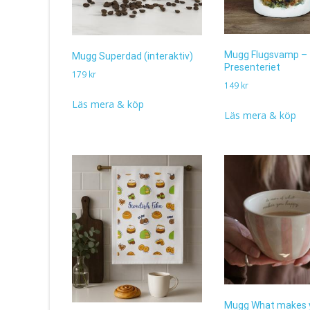
Mugg Flugsvamp –
Mugg Superdad (interaktiv)
Presenteriet
179
kr
149
kr
Läs mera & köp
Läs mera & köp
Mugg What makes 