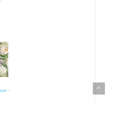
 –
osor –