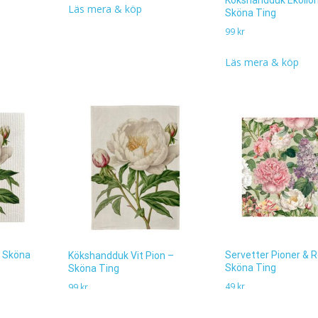
Kökshandduk Ekollon
Läs mera & köp
Sköna Ting
99
kr
Läs mera & köp
– Sköna
Servetter Pioner & R
Kökshandduk Vit Pion –
Sköna Ting
Sköna Ting
49
kr
99
kr