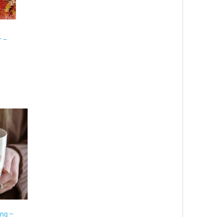
r –
ng –