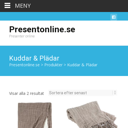
MENY
Presentonline.se
Presenter online
Kuddar & Plädar
Presentonline.se
>
Produkter
>
Kuddar & Plädar
Sortera
Visar alla 2 resultat
efter
senaste