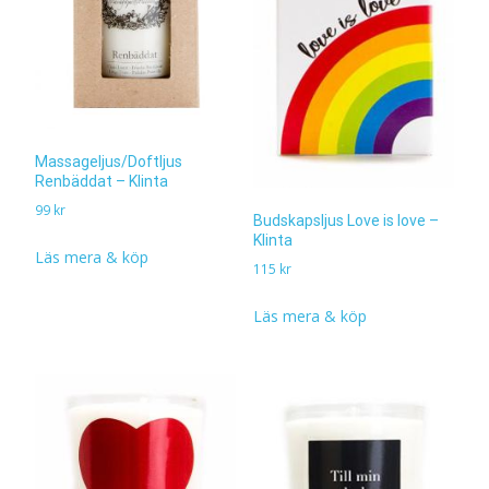
Massageljus/Doftljus
Renbäddat – Klinta
99
kr
Budskapsljus Love is love –
Klinta
Läs mera & köp
115
kr
Läs mera & köp