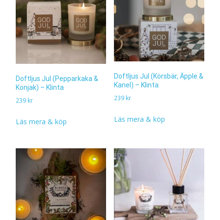
Doftljus Jul (Körsbär, Äpple &
Doftljus Jul (Pepparkaka &
Kanel) – Klinta
Konjak) – Klinta
239
kr
239
kr
Läs mera & köp
Läs mera & köp