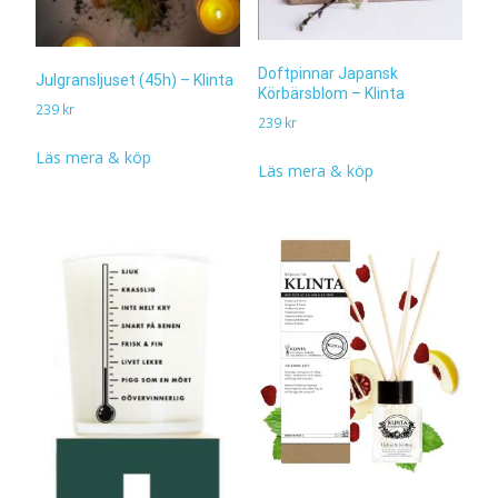
Doftpinnar Japansk
Julgransljuset (45h) – Klinta
Körbärsblom – Klinta
239
kr
239
kr
Läs mera & köp
Läs mera & köp