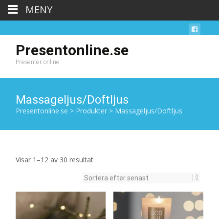
MENY
Presentonline.se
Presenter online
Massageljus/Doftljus
Presentonline.se
>
Produkter
>
Massageljus/Doftljus
Sortera
Visar 1–12 av 30 resultat
efter
senaste