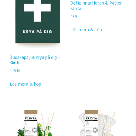
Doftpinnar Hallon & Kvitten –
Klinta
239
kr
Läs mera & köp
Budskapsljus Krya på dig –
Klinta
115
kr
Läs mera & köp