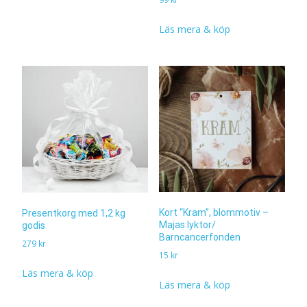
Läs mera & köp
Kort “Kram”, blommotiv –
Presentkorg med 1,2 kg
Majas lyktor/
godis
Barncancerfonden
279
kr
15
kr
Läs mera & köp
Läs mera & köp