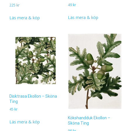
49
kr
225
kr
Läs mera & köp
Läs mera & köp
Disktrasa Ekollon – Sköna
Ting
45
kr
Kökshandduk Ekollon –
Läs mera & köp
Sköna Ting
99
kr