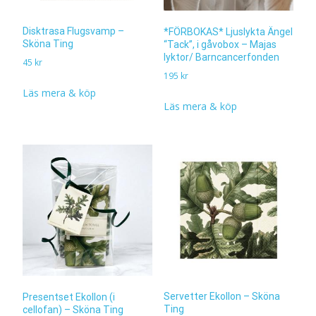
Disktrasa Flugsvamp –
*FÖRBOKAS* Ljuslykta Ängel
Sköna Ting
“Tack”, i gåvobox – Majas
lyktor/ Barncancerfonden
45
kr
195
kr
Läs mera & köp
Läs mera & köp
Servetter Ekollon – Sköna
Presentset Ekollon (i
Ting
cellofan) – Sköna Ting