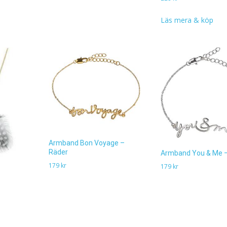
Läs mera & köp
Armband Bon Voyage –
Räder
Armband You & Me –
179
kr
179
kr
Läs mera & köp
Läs mera & köp