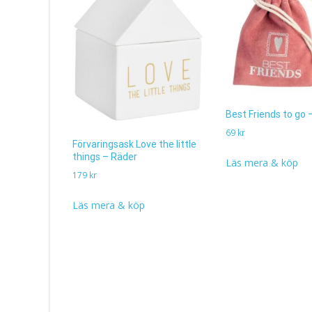
Best Friends to go 
69
kr
Förvaringsask Love the little
things – Räder
Läs mera & köp
179
kr
Läs mera & köp