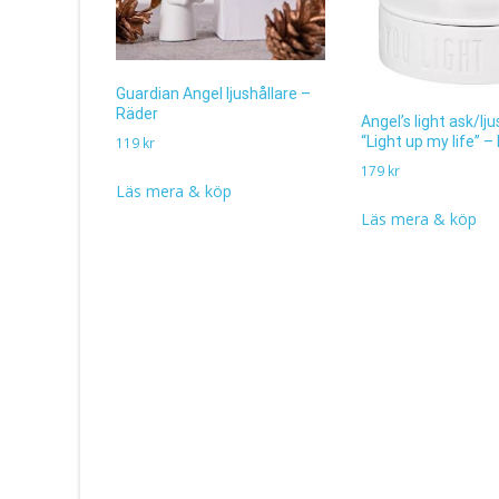
Guardian Angel ljushållare –
Räder
Angel’s light ask/lj
“Light up my life” –
119
kr
179
kr
Läs mera & köp
Läs mera & köp