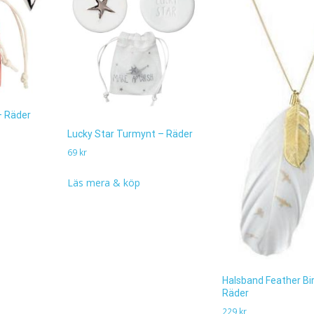
– Räder
Lucky Star Turmynt – Räder
69
kr
Läs mera & köp
Halsband Feather Bi
Räder
229
kr