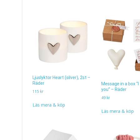
Ljuslyktor Heart (silver), 2st –
Räder
Message in a box “I 
you” – Räder
115
kr
49
kr
Läs mera & köp
Läs mera & köp