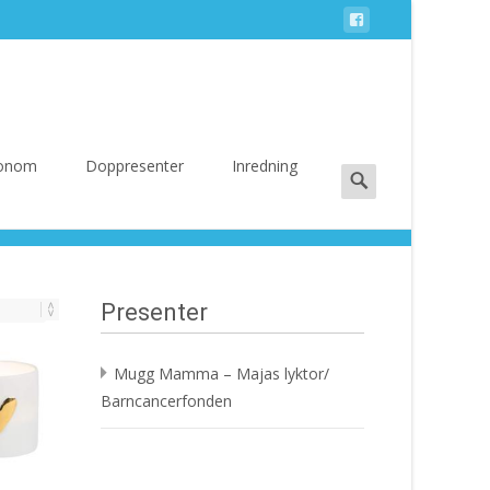
Search
 Honom
Doppresenter
Inredning
for:
Presenter
Mugg Mamma – Majas lyktor/
Barncancerfonden