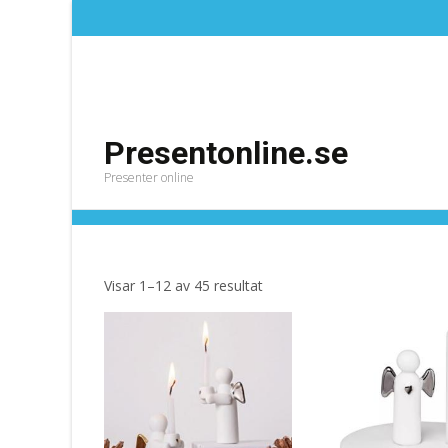
Presentonline.se
Presenter online
Räder
Presentonline.se
>
Produkter
>
Räder
Sortera
Visar 1–12 av 45 resultat
efter
senaste