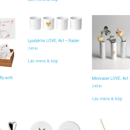
Ljuslyktor LOVE, 4st – Räder
249
kr
Läs mera & köp
fly with
Minivaser LOVE, 4st
249
kr
Läs mera & köp