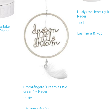
Ljuslyktor Heart (guld
Räder
115
kr
usstake
 Räder
Läs mera & köp
Drömfångare “Dream a little
dream” – Räder
119
kr
Läs mera & köp