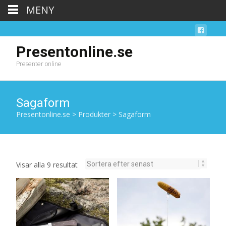
MENY
Presentonline.se
Presenter online
Sagaform
Presentonline.se
>
Produkter
>
Sagaform
Sortera
Visar alla 9 resultat
efter
senaste