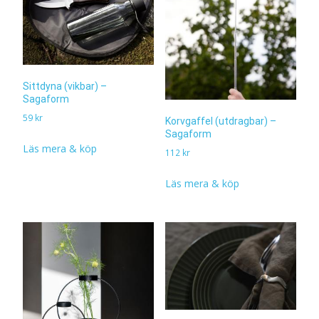
Sittdyna (vikbar) –
Sagaform
59
kr
Korvgaffel (utdragbar) –
Sagaform
Läs mera & köp
112
kr
Läs mera & köp