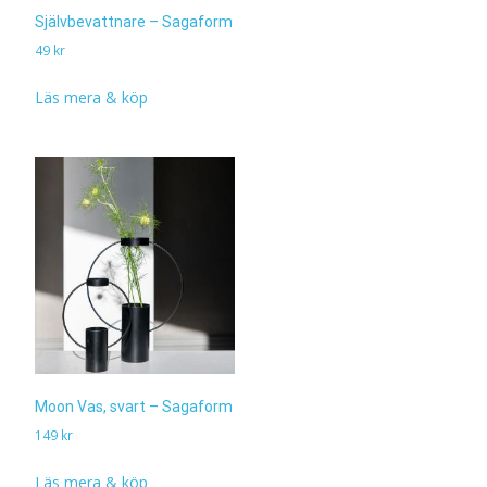
Självbevattnare – Sagaform
49
kr
Läs mera & köp
Moon Vas, svart – Sagaform
149
kr
Läs mera & köp