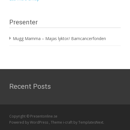
Presenter
Mugg Mamma – Majas lyktor/ Barncancerfonden
Recent Posts
Copyright © Presentonline.se
Powered by WordPress
, Theme
i-craft
by TemplatesNext.