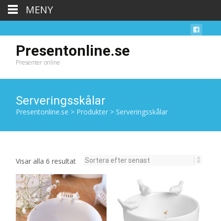
MENY
Presentonline.se
Presenter online
Serveringsskålar
Presentonline.se
>
Produkter
>
Serveringsskålar
Sortera
Visar alla 6 resultat
efter
senaste