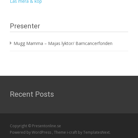
Läs mera & köp
Presenter
Mugg Mamma – Majas lyktor/ Barncancerfonden
Recent Posts
Copyright © Presentonline.se
Powered by WordPress
, Theme
i-craft
by TemplatesNext.