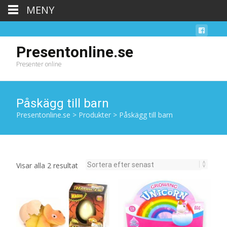
MENY
Presentonline.se
Presenter online
Påskägg till barn
Presentonline.se
>
Produkter
>
Påskägg till barn
Sortera
Visar alla 2 resultat
efter
senaste