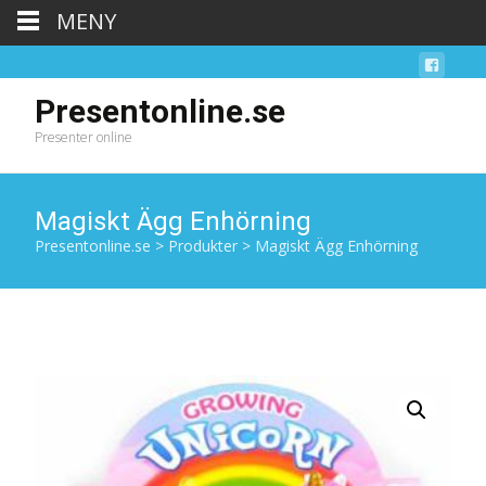
MENY
Presentonline.se
Presenter online
Magiskt Ägg Enhörning
Presentonline.se
>
Produkter
>
Magiskt Ägg Enhörning