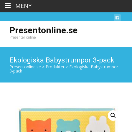
MENY
Presentonline.se
Presenter online
Ekologiska Babystrumpor 3-pack
Presentonline.se
>
Produkter
>
Ekologiska Babystrumpor
3-pack