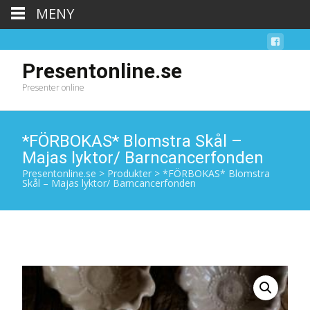
MENY
Presentonline.se
Presenter online
*FÖRBOKAS* Blomstra Skål –
Majas lyktor/ Barncancerfonden
Presentonline.se
>
Produkter
>
*FÖRBOKAS* Blomstra
Skål – Majas lyktor/ Barncancerfonden