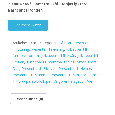
*FÖRBOKAS* Blomstra Skål – Majas lyktor/
Barncancerfonden
Läs mera & köp
Artikelnr:
13261
Kategorier:
Gå-bort-presenter
,
Inflyttningspresenter
,
Inredning
,
Julklappar till
farmor/mormor
,
Julklappar till flickvän
,
Julklappar till
Fröken
,
Julklappar till mamma
,
Majas Lyktor
,
Mors
Dag
,
Presenter till Flickvän
,
Presenter till Henne
,
Presenter till Mamma
,
Presenter till Mormor/Farmor
,
Till Brudparet/Bröllopet
,
Välgörenhetsgåvor
,
Vår
Recensioner (0)