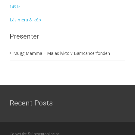
149
kr
Läs mera & köp
Presenter
Mugg Mamma – Majas lyktor/ Barncancerfonden
Recent Posts
Copyright © Presentonline.se