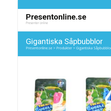
Presentonline.se
Presenter online
Gigantiska Såpbubblor
Presentonline.se
>
Produkter
>
Gigantiska Såpbubblo