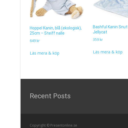
Bashful Kanin Snutte
Hoppel Kanin, blå (ekologisk),
Jellycat
25cm – Steiff nalle
359
kr
649
kr
Läs mera & köp
Läs mera & köp
Recent Posts
Copyright © Presentonline.se