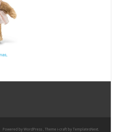
Lilla Gubben, 30cm (Pippi
Långstrump)
Gravid (Fyll-i bok)
399
kr
159
kr
mas,
Läs mera & köp
Läs mera & köp
Powered by WordPress
, Theme
i-craft
by TemplatesNext.