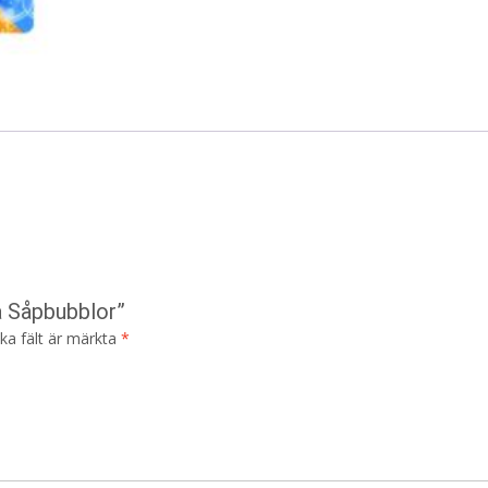
a Såpbubblor”
ska fält är märkta
*