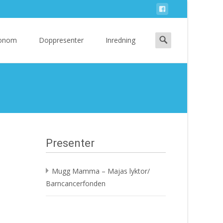
Search
 Honom
Doppresenter
Inredning
for:
Presenter
Mugg Mamma – Majas lyktor/
Barncancerfonden