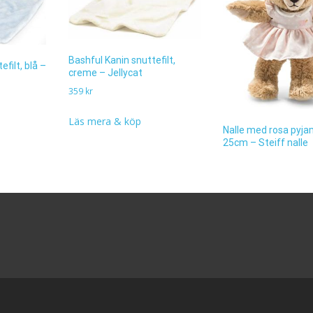
Bashful Kanin snuttefilt,
filt, blå –
creme – Jellycat
359
kr
Läs mera & köp
Nalle med rosa pyja
25cm – Steiff nalle
649
kr
Läs mera & köp