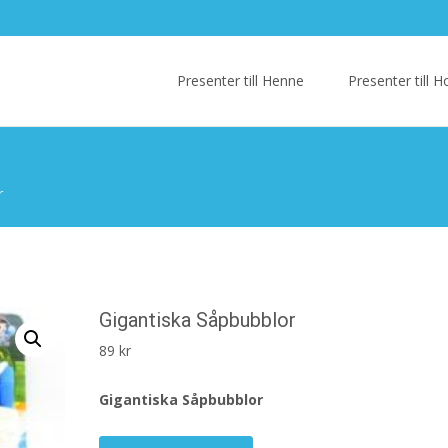
Skip
to
Presenter till Henne
Presenter till
content
r
Gigantiska Såpbubblor
89
kr
Gigantiska Såpbubblor