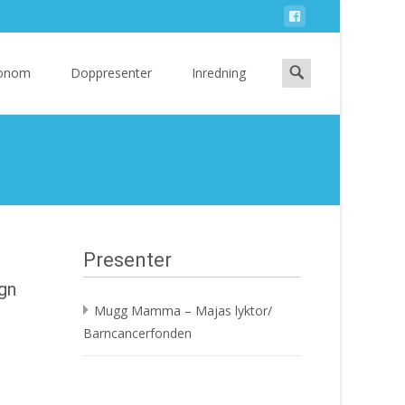
Search
 Honom
Doppresenter
Inredning
for:
Presenter
gn
Mugg Mamma – Majas lyktor/
Barncancerfonden