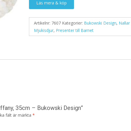
Läs mera & köp
Artikelnr:
7607
Kategorier:
Bukowski Design
,
Nallar 
Mjukisdjur
,
Presenter till Barnet
iffany, 35cm – Bukowski Design”
ska fält är märkta
*