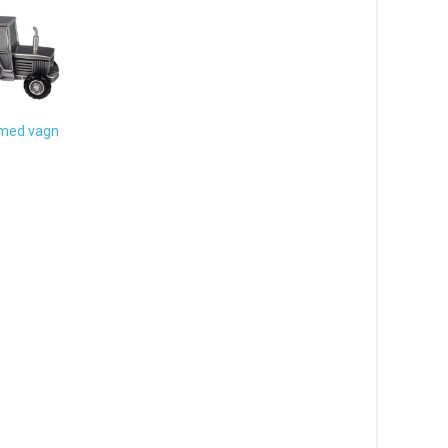
 med vagn
Mugg Bästa Vännen – Puss
Puss Company
299
kr
Läs mera & köp
Nalle med rosa pyjam
25cm – Steiff nalle
649
kr
Läs mera & köp