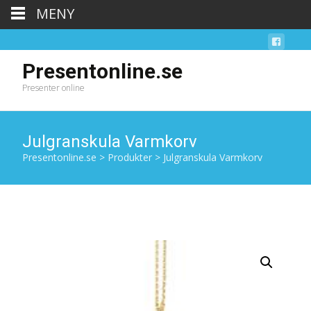
MENY
Presentonline.se
Presenter online
Julgranskula Varmkorv
Presentonline.se
>
Produkter
>
Julgranskula Varmkorv