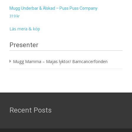
Mugg Underbar & Älskad – Puss Puss Company
319
kr
Läs mera & köp
Presenter
Mugg Mamma – Majas lyktor/ Barncancerfonden
Recent Posts