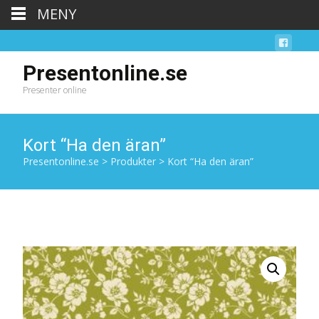
MENY
Presentonline.se
Presenter online
Kort “Ha den äran”
Presentonline.se
>
Produkter
>
Kort “Ha den äran”