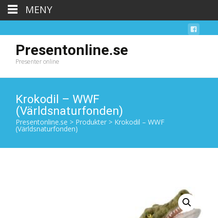
MENY
Presentonline.se
Presenter online
Krokodil – WWF
(Världsnaturfonden)
Presentonline.se
>
Produkter
>
Krokodil – WWF
(Världsnaturfonden)