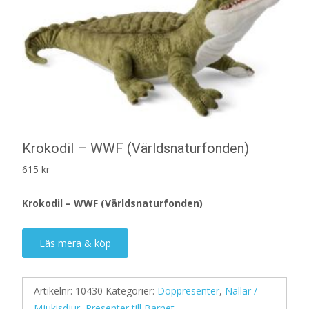
Krokodil – WWF (Världsnaturfonden)
615
kr
Krokodil – WWF (Världsnaturfonden)
Läs mera & köp
Artikelnr:
10430
Kategorier:
Doppresenter
,
Nallar /
Mjukisdjur
,
Presenter till Barnet