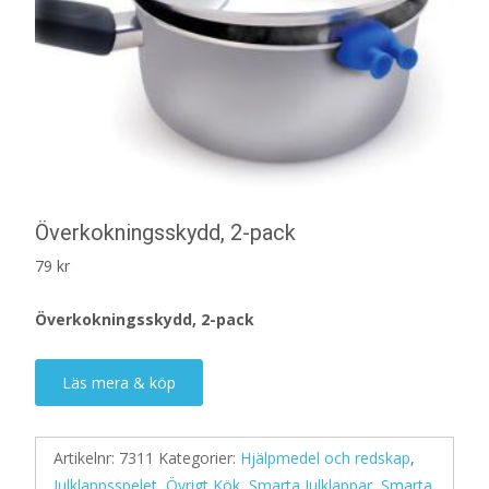
Överkokningsskydd, 2-pack
79
kr
Överkokningsskydd, 2-pack
Läs mera & köp
Artikelnr:
7311
Kategorier:
Hjälpmedel och redskap
,
Julklappsspelet
,
Övrigt Kök
,
Smarta Julklappar
,
Smarta