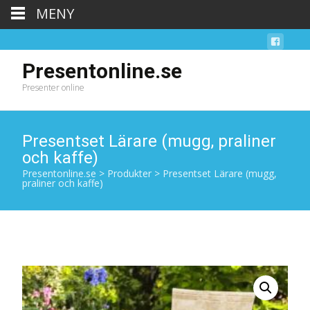
MENY
Presentonline.se
Presenter online
Presentset Lärare (mugg, praliner
och kaffe)
Presentonline.se
>
Produkter
>
Presentset Lärare (mugg,
praliner och kaffe)