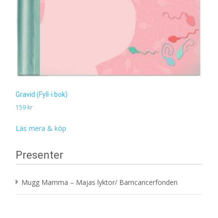
Gravid (Fyll-i bok)
159
kr
Läs mera & köp
Presenter
Mugg Mamma – Majas lyktor/ Barncancerfonden