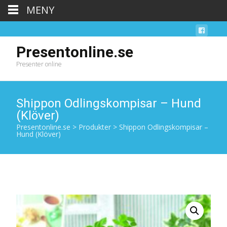
MENY
Presentonline.se
Presenter online
Shippon Odlingskompisar – Hund
(Klöver)
Presentonline.se
>
Produkter
>
Shippon Odlingskompisar –
Hund (Klöver)