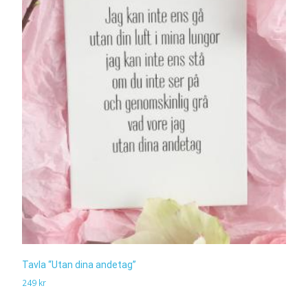
Tavla “Utan dina andetag”
249
kr