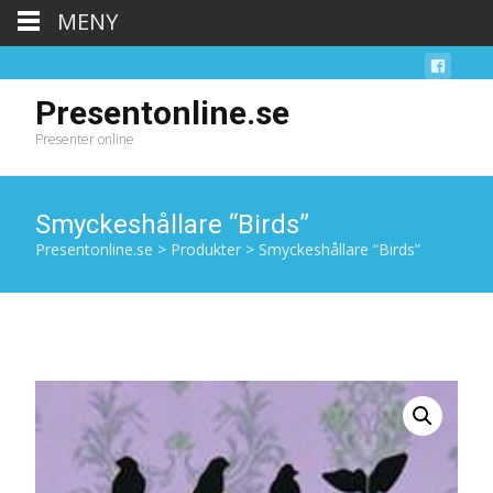
MENY
Presentonline.se
Presenter online
Smyckeshållare “Birds”
Presentonline.se
>
Produkter
>
Smyckeshållare “Birds”