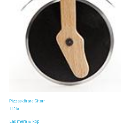
Pizzaskärare Gitarr
149
kr
Läs mera & köp