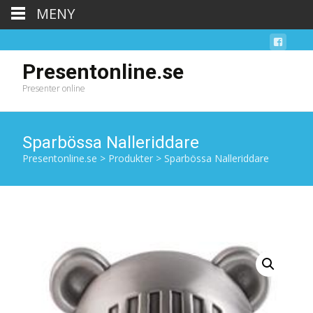
MENY
Presentonline.se
Presenter online
Sparbössa Nalleriddare
Presentonline.se
>
Produkter
>
Sparbössa Nalleriddare