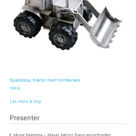
Sparbössa, traktor med frontlastare
599
kr
Läs mera & köp
Presenter
Mugg Mamma – Majas lyktor/ Barncancerfonden