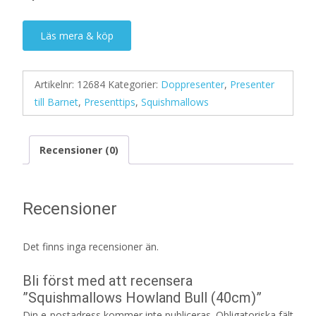
Läs mera & köp
Artikelnr:
12684
Kategorier:
Doppresenter
,
Presenter
till Barnet
,
Presenttips
,
Squishmallows
Recensioner (0)
Recensioner
Det finns inga recensioner än.
Bli först med att recensera
”Squishmallows Howland Bull (40cm)”
Din e-postadress kommer inte publiceras.
Obligatoriska fält