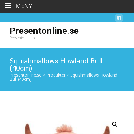
MENY
Presentonline.se
Presenter online
Squishmallows Howland Bull
(40cm)
Presentonline.se
>
Produkter
>
Squishmallows Howland
Bull (40cm)