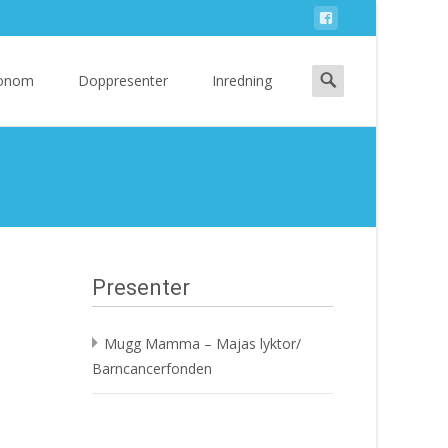
Search
 Honom
Doppresenter
Inredning
for:
Presenter
Mugg Mamma – Majas lyktor/
Barncancerfonden