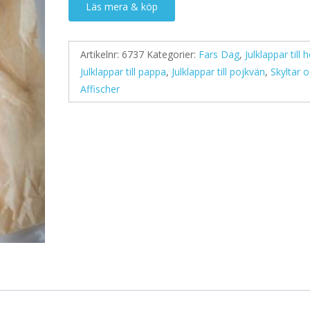
Läs mera & köp
Artikelnr:
6737
Kategorier:
Fars Dag
,
Julklappar till
Julklappar till pappa
,
Julklappar till pojkvän
,
Skyltar 
Affischer