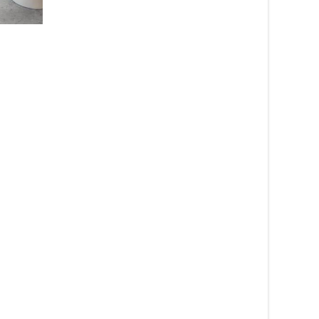
Grytvante ERNST – Ernst
Kirchsteiger
Läs mera & köp
99
kr
Läs mera & köp