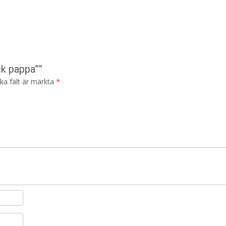
ck pappa””
ska fält är märkta
*