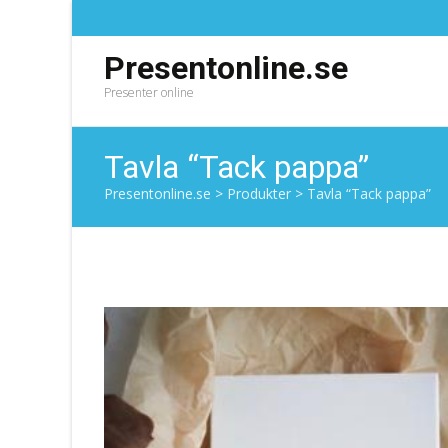
Presentonline.se
Presenter online
Tavla “Tack pappa”
Presentonline.se
>
Produkter
>
Tavla “Tack pappa”