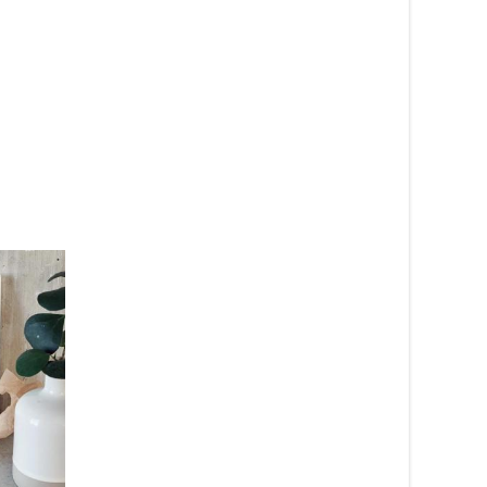
Piggy Baconlåda för 
259
kr