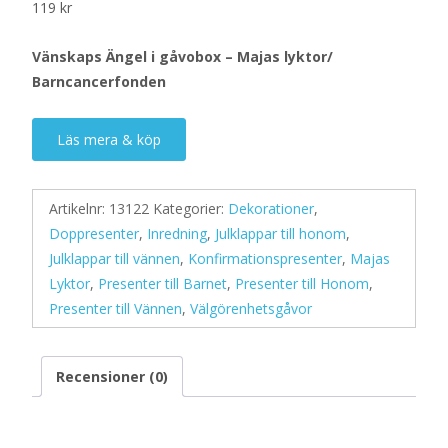
119
kr
Vänskaps Ängel i gåvobox – Majas lyktor/
Barncancerfonden
Läs mera & köp
Artikelnr:
13122
Kategorier:
Dekorationer
,
Doppresenter
,
Inredning
,
Julklappar till honom
,
Julklappar till vännen
,
Konfirmationspresenter
,
Majas
Lyktor
,
Presenter till Barnet
,
Presenter till Honom
,
Presenter till Vännen
,
Välgörenhetsgåvor
Recensioner (0)