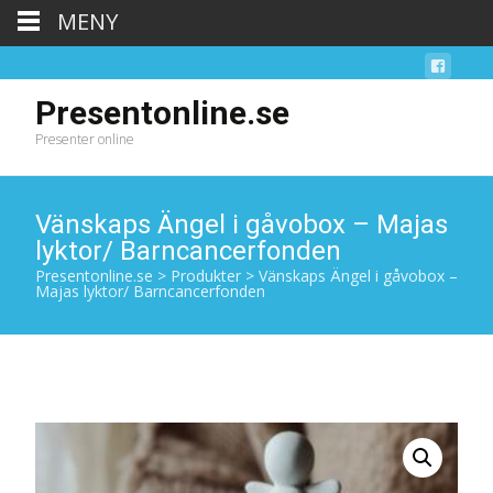
MENY
Presentonline.se
Presenter online
Vänskaps Ängel i gåvobox – Majas
lyktor/ Barncancerfonden
Presentonline.se
>
Produkter
>
Vänskaps Ängel i gåvobox –
Majas lyktor/ Barncancerfonden