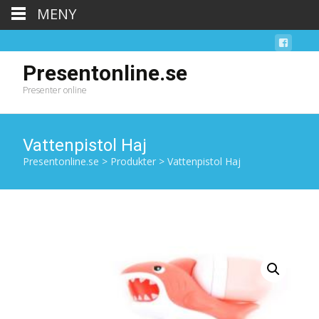
MENY
Presentonline.se
Presenter online
Vattenpistol Haj
Presentonline.se
>
Produkter
>
Vattenpistol Haj