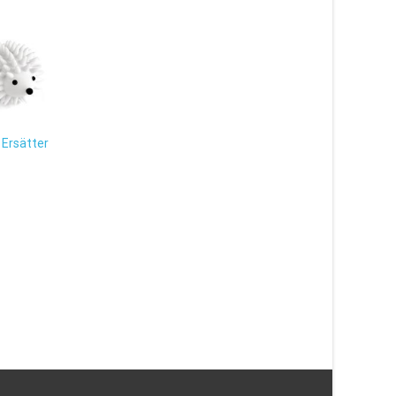
 Ersätter
Bag Light – Väsklam
49
kr
Läs mera & köp
Vinglas, 2-pack – Ernst
Kirchsteiger
299
kr
Läs mera & köp