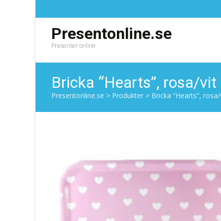
Presentonline.se
Presenter online
Bricka “Hearts”, rosa/vi
Presentonline.se
>
Produkter
>
Bricka “Hearts”, rosa