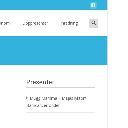
Search
 Honom
Doppresenter
Inredning
for:
Presenter
Mugg Mamma – Majas lyktor/
Barncancerfonden