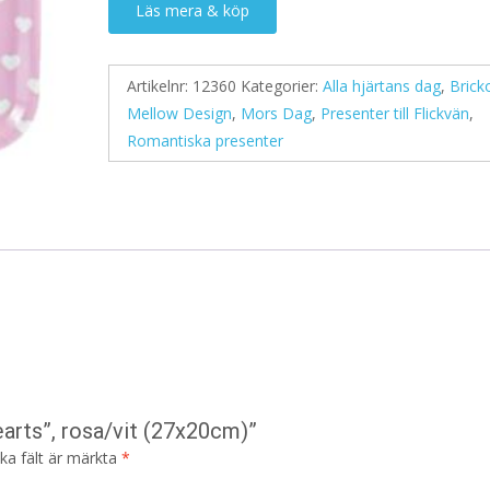
Läs mera & köp
Artikelnr:
12360
Kategorier:
Alla hjärtans dag
,
Brick
Mellow Design
,
Mors Dag
,
Presenter till Flickvän
,
Romantiska presenter
earts”, rosa/vit (27x20cm)”
ska fält är märkta
*