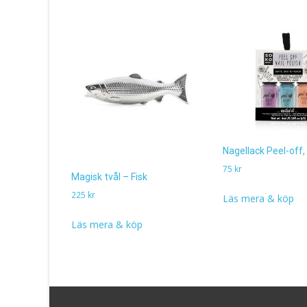
Nagellack Peel-off,
75
kr
Magisk tvål – Fisk
225
kr
Läs mera & köp
Läs mera & köp