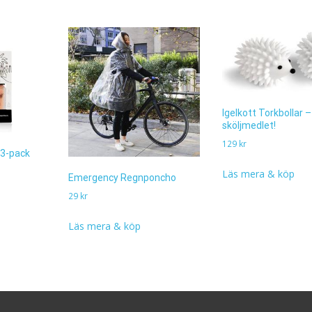
Igelkott Torkbollar –
sköljmedlet!
129
kr
 3-pack
Läs mera & köp
Emergency Regnponcho
29
kr
Läs mera & köp