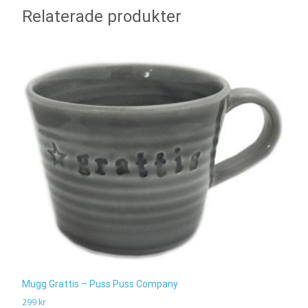
Relaterade produkter
Mugg Grattis – Puss Puss Company
299
kr