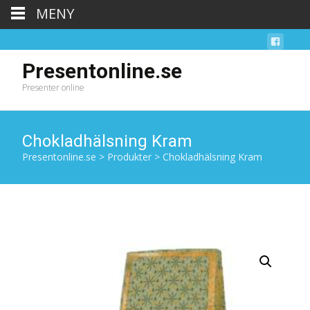
MENY
Presentonline.se
Presenter online
Chokladhälsning Kram
Presentonline.se
>
Produkter
>
Chokladhälsning Kram