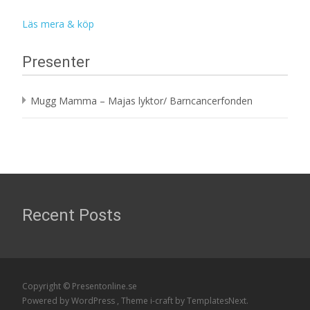
Läs mera & köp
Presenter
Mugg Mamma – Majas lyktor/ Barncancerfonden
Recent Posts
Copyright © Presentonline.se
Powered by WordPress
, Theme
i-craft
by TemplatesNext.