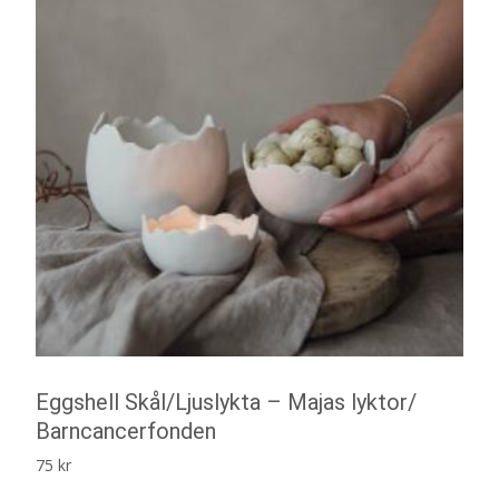
Eggshell Skål/Ljuslykta – Majas lyktor/
Barncancerfonden
75
kr