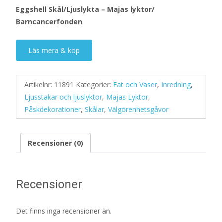
Eggshell Skål/Ljuslykta – Majas lyktor/
Barncancerfonden
Läs mera & köp
Artikelnr:
11891
Kategorier:
Fat och Vaser
,
Inredning
,
Ljusstakar och ljuslyktor
,
Majas Lyktor
,
Påskdekorationer
,
Skålar
,
Välgörenhetsgåvor
Recensioner (0)
Recensioner
Det finns inga recensioner än.