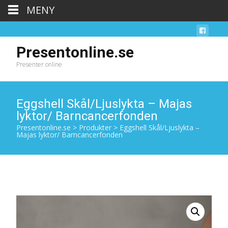
MENY
Presentonline.se
Presenter online
Eggshell Skål/Ljuslykta – Majas
lyktor/ Barncancerfonden
Presentonline.se
>
Produkter
>
Eggshell Skål/Ljuslykta –
Majas lyktor/ Barncancerfonden