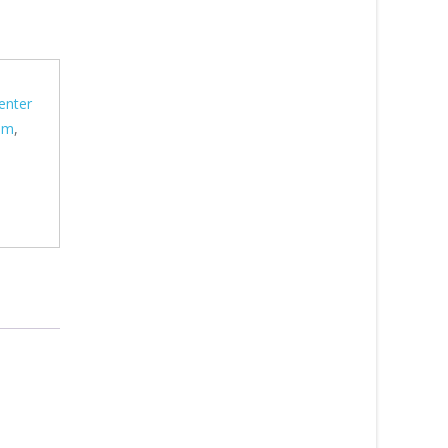
enter
nom
,