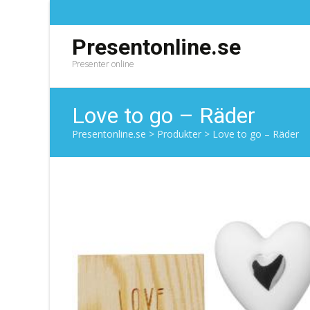
Presentonline.se
Presenter online
Love to go – Räder
Presentonline.se
>
Produkter
>
Love to go – Räder