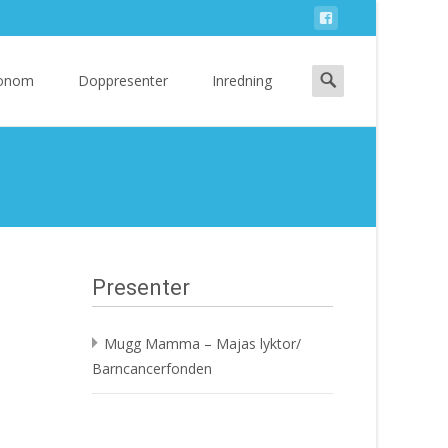
Search
 Honom
Doppresenter
Inredning
for:
Presenter
Mugg Mamma – Majas lyktor/
Barncancerfonden