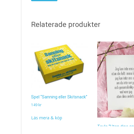
Relaterade produkter
Spel “Sanning eller Skitsnack”
149
kr
Läs mera & köp
Tavla “Utan dina a