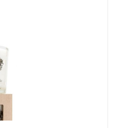
Tavla “Det vackraste”
Tavla “Vi är så bra
249
kr
tillsammans”