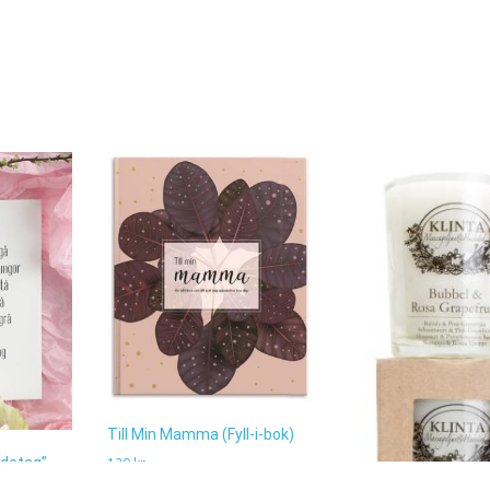
Till Min Mamma (Fyll-i-bok)
ndetag”
129
kr