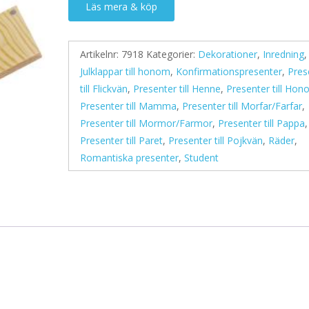
Läs mera & köp
Artikelnr:
7918
Kategorier:
Dekorationer
,
Inredning
,
Julklappar till honom
,
Konfirmationspresenter
,
Pres
till Flickvän
,
Presenter till Henne
,
Presenter till Ho
Presenter till Mamma
,
Presenter till Morfar/Farfar
,
Presenter till Mormor/Farmor
,
Presenter till Pappa
,
Presenter till Paret
,
Presenter till Pojkvän
,
Räder
,
Romantiska presenter
,
Student