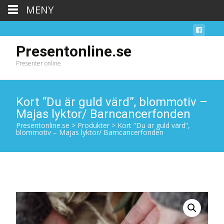
MENY
Presentonline.se
Presenter online
Kort “Du är guld värd”, blommotiv –
Majas lyktor/ Barncancerfonden
Presentonline.se
>
Produkter
>
Kort “Du är guld värd”,
blommotiv – Majas lyktor/ Barncancerfonden