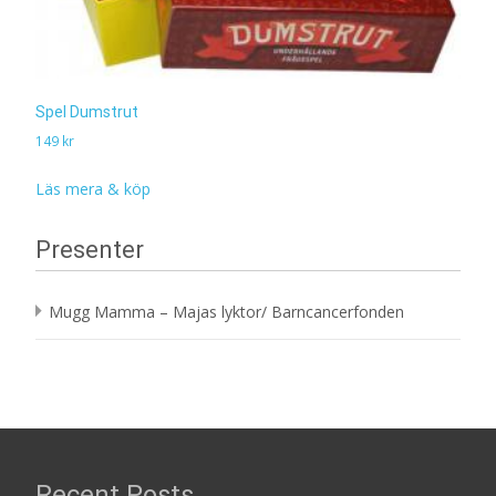
Spel Dumstrut
149
kr
Läs mera & köp
Presenter
Mugg Mamma – Majas lyktor/ Barncancerfonden
Recent Posts