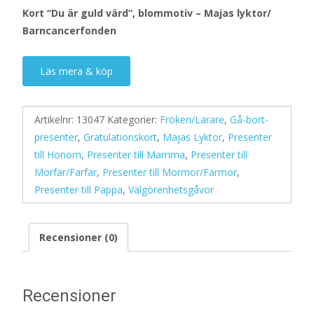
Kort “Du är guld värd”, blommotiv – Majas lyktor/
Barncancerfonden
Läs mera & köp
Artikelnr:
13047
Kategorier:
Fröken/Lärare
,
Gå-bort-
presenter
,
Gratulationskort
,
Majas Lyktor
,
Presenter
till Honom
,
Presenter till Mamma
,
Presenter till
Morfar/Farfar
,
Presenter till Mormor/Farmor
,
Presenter till Pappa
,
Välgörenhetsgåvor
Recensioner (0)
Recensioner