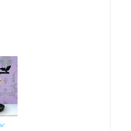
Kort “Grattis på
födelsedagen”
ds”