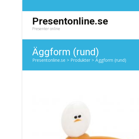
Presentonline.se
Presenter online
Äggform (rund)
Presentonline.se
>
Produkter
>
Äggform (rund)