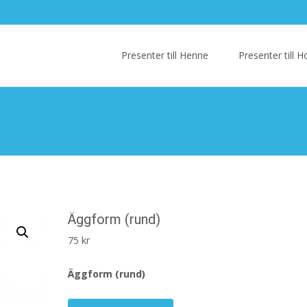
Skip
to
Presenter till Henne
Presenter till
content
Äggform (rund)
75
kr
Äggform (rund)