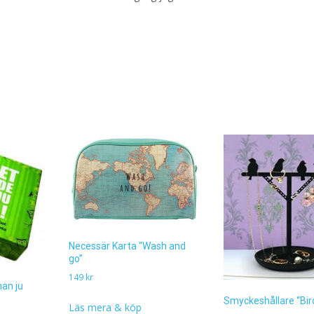
Necessär Karta “Wash and
go”
149
kr
man ju
Smyckeshållare “Bir
Läs mera & köp