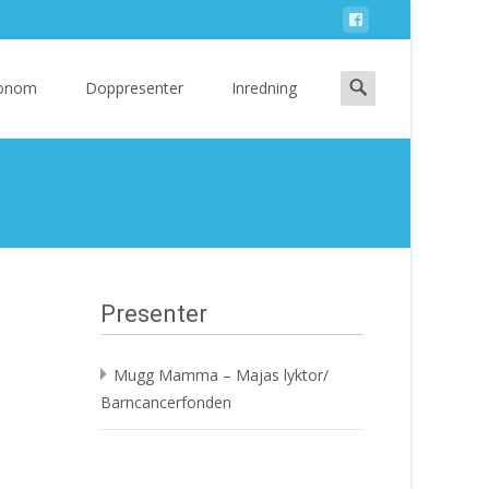
Search
 Honom
Doppresenter
Inredning
for:
Presenter
Mugg Mamma – Majas lyktor/
Barncancerfonden