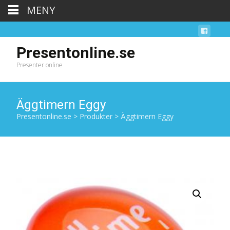
MENY
Presentonline.se
Presenter online
Äggtimern Eggy
Presentonline.se
>
Produkter
>
Äggtimern Eggy