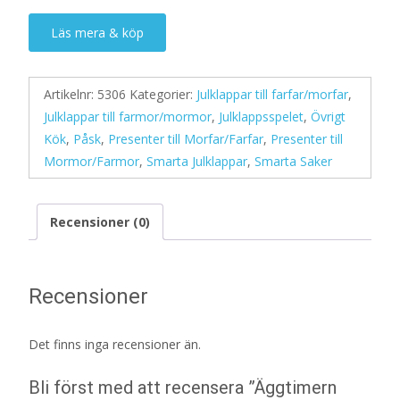
Läs mera & köp
Artikelnr:
5306
Kategorier:
Julklappar till farfar/morfar
,
Julklappar till farmor/mormor
,
Julklappsspelet
,
Övrigt
Kök
,
Påsk
,
Presenter till Morfar/Farfar
,
Presenter till
Mormor/Farmor
,
Smarta Julklappar
,
Smarta Saker
Recensioner (0)
Recensioner
Det finns inga recensioner än.
Bli först med att recensera ”Äggtimern