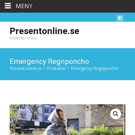
MENY
Presentonline.se
Presenter online
Emergency Regnponcho
Presentonline.se
>
Produkter
>
Emergency Regnponcho