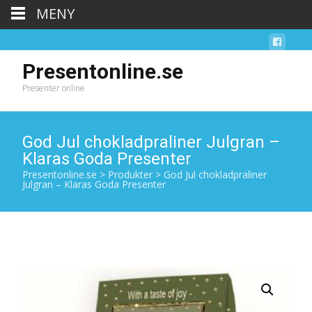
MENY
Presentonline.se
Presenter online
God Jul chokladpraliner Julgran –
Klaras Goda Presenter
Presentonline.se
>
Produkter
>
God Jul chokladpraliner
Julgran – Klaras Goda Presenter