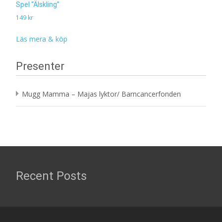
Spel “Älskling”
149
kr
Läs mera & köp
Presenter
Mugg Mamma – Majas lyktor/ Barncancerfonden
Recent Posts