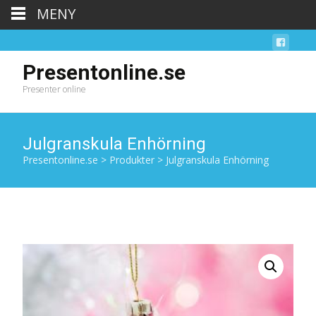
MENY
Presentonline.se
Presenter online
Julgranskula Enhörning
Presentonline.se
>
Produkter
>
Julgranskula Enhörning