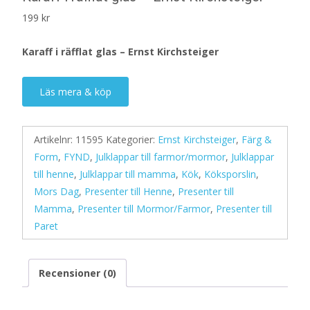
199
kr
Karaff i räfflat glas – Ernst Kirchsteiger
Läs mera & köp
Artikelnr:
11595
Kategorier:
Ernst Kirchsteiger
,
Färg &
Form
,
FYND
,
Julklappar till farmor/mormor
,
Julklappar
till henne
,
Julklappar till mamma
,
Kök
,
Köksporslin
,
Mors Dag
,
Presenter till Henne
,
Presenter till
Mamma
,
Presenter till Mormor/Farmor
,
Presenter till
Paret
Recensioner (0)