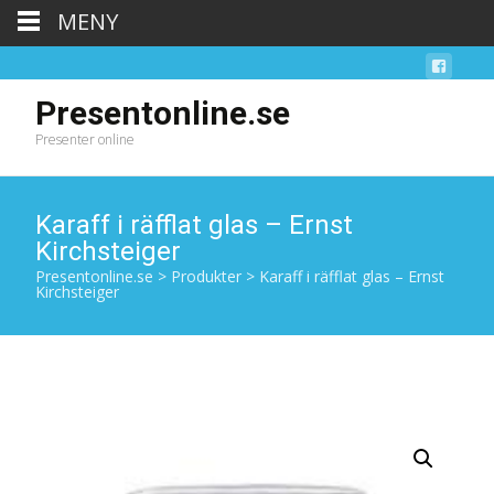
MENY
Presentonline.se
Presenter online
Karaff i räfflat glas – Ernst
Kirchsteiger
Presentonline.se
>
Produkter
>
Karaff i räfflat glas – Ernst
Kirchsteiger