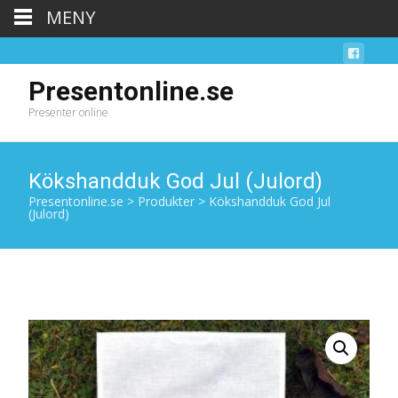
MENY
Presentonline.se
Presenter online
Kökshandduk God Jul (Julord)
Presentonline.se
>
Produkter
>
Kökshandduk God Jul
(Julord)