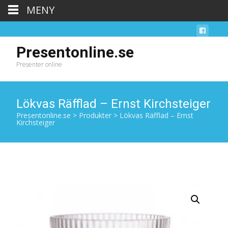
MENY
Presentonline.se
Presenter online
Lökvas Räfflad – Ernst Kirchsteiger
Presentonline.se
>
Produkter
>
Lökvas Räfflad – Ernst
Kirchsteiger