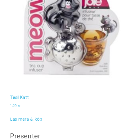
Tesil Katt
149
kr
Läs mera & köp
Presenter