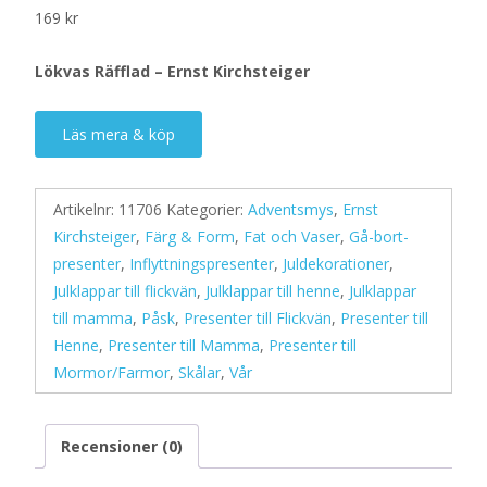
169
kr
Lökvas Räfflad – Ernst Kirchsteiger
Läs mera & köp
Artikelnr:
11706
Kategorier:
Adventsmys
,
Ernst
Kirchsteiger
,
Färg & Form
,
Fat och Vaser
,
Gå-bort-
presenter
,
Inflyttningspresenter
,
Juldekorationer
,
Julklappar till flickvän
,
Julklappar till henne
,
Julklappar
till mamma
,
Påsk
,
Presenter till Flickvän
,
Presenter till
Henne
,
Presenter till Mamma
,
Presenter till
Mormor/Farmor
,
Skålar
,
Vår
Recensioner (0)