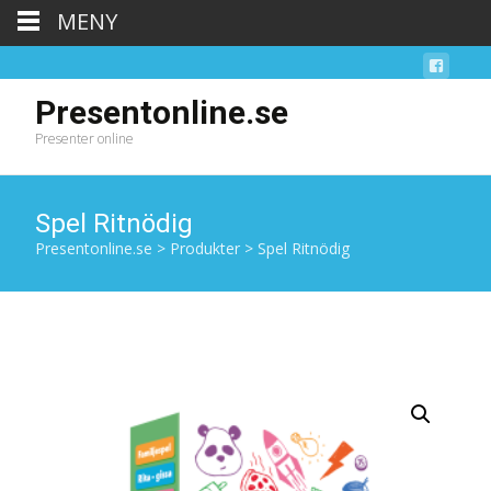
MENY
Presentonline.se
Presenter online
Spel Ritnödig
Presentonline.se
>
Produkter
>
Spel Ritnödig